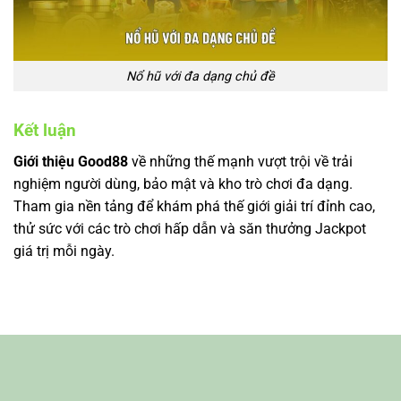
Nổ hũ với đa dạng chủ đề
Kết luận
Giới thiệu Good88
về những thế mạnh vượt trội về trải
nghiệm người dùng, bảo mật và kho trò chơi đa dạng.
Tham gia nền tảng để khám phá thế giới giải trí đỉnh cao,
thử sức với các trò chơi hấp dẫn và săn thưởng Jackpot
giá trị mỗi ngày.