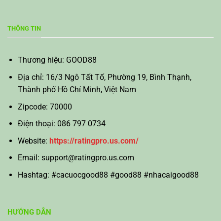
THÔNG TIN
Thương hiệu: GOOD88
Địa chỉ: 16/3 Ngô Tất Tố, Phường 19, Bình Thạnh,
Thành phố Hồ Chí Minh, Việt Nam
Zipcode:
70000
Điện thoại: 086 797 0734
Website:
https://ratingpro.us.com/
Email:
support@ratingpro.us.com
Hashtag: #cacuocgood88 #good88 #nhacaigood88
HƯỚNG DẪN