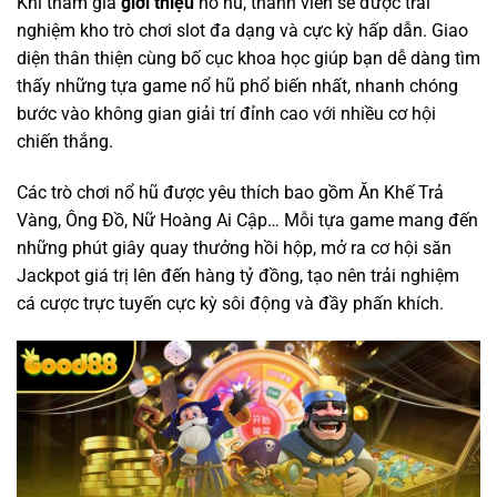
Khi tham gia
giới thiệu
nổ hũ, thành viên sẽ được trải
nghiệm kho trò chơi slot đa dạng và cực kỳ hấp dẫn. Giao
diện thân thiện cùng bố cục khoa học giúp bạn dễ dàng tìm
thấy những tựa game nổ hũ phổ biến nhất, nhanh chóng
bước vào không gian giải trí đỉnh cao với nhiều cơ hội
chiến thắng.
Các trò chơi nổ hũ được yêu thích bao gồm Ăn Khế Trả
Vàng, Ông Đồ, Nữ Hoàng Ai Cập… Mỗi tựa game mang đến
những phút giây quay thưởng hồi hộp, mở ra cơ hội săn
Jackpot giá trị lên đến hàng tỷ đồng, tạo nên trải nghiệm
cá cược trực tuyến cực kỳ sôi động và đầy phấn khích.