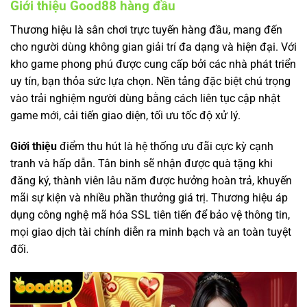
Giới thiệu Good88 hàng đầu
Thương hiệu là sân chơi trực tuyến hàng đầu, mang đến
cho người dùng không gian giải trí đa dạng và hiện đại. Với
kho game phong phú được cung cấp bởi các nhà phát triển
uy tín, bạn thỏa sức lựa chọn. Nền tảng đặc biệt chú trọng
vào trải nghiệm người dùng bằng cách liên tục cập nhật
game mới, cải tiến giao diện, tối ưu tốc độ xử lý.
Giới thiệu
điểm thu hút là hệ thống ưu đãi cực kỳ cạnh
tranh và hấp dẫn. Tân binh sẽ nhận được quà tặng khi
đăng ký, thành viên lâu năm được hưởng hoàn trả, khuyến
mãi sự kiện và nhiều phần thưởng giá trị. Thương hiệu áp
dụng công nghệ mã hóa SSL tiên tiến để bảo vệ thông tin,
mọi giao dịch tài chính diễn ra minh bạch và an toàn tuyệt
đối.