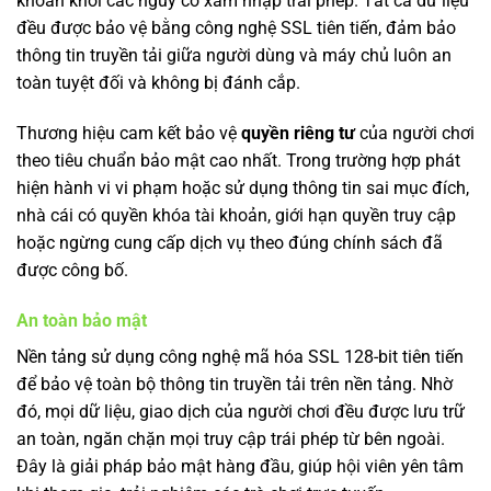
khoản khỏi các nguy cơ xâm nhập trái phép. Tất cả dữ liệu
đều được bảo vệ bằng công nghệ SSL tiên tiến, đảm bảo
thông tin truyền tải giữa người dùng và máy chủ luôn an
toàn tuyệt đối và không bị đánh cắp.
Thương hiệu cam kết bảo vệ
quyền riêng tư
của người chơi
theo tiêu chuẩn bảo mật cao nhất. Trong trường hợp phát
hiện hành vi vi phạm hoặc sử dụng thông tin sai mục đích,
nhà cái có quyền khóa tài khoản, giới hạn quyền truy cập
hoặc ngừng cung cấp dịch vụ theo đúng chính sách đã
được công bố.
An toàn bảo mật
Nền tảng sử dụng công nghệ mã hóa SSL 128-bit tiên tiến
để bảo vệ toàn bộ thông tin truyền tải trên nền tảng. Nhờ
đó, mọi dữ liệu, giao dịch của người chơi đều được lưu trữ
an toàn, ngăn chặn mọi truy cập trái phép từ bên ngoài.
Đây là giải pháp bảo mật hàng đầu, giúp hội viên yên tâm