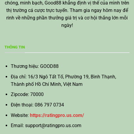
chóng, minh bạch, Good88 khẳng định vị thế của mình trên
thị trường cá cược trực tuyến. Tham gia ngay hôm nay để
rinh về những phần thưởng giá trị và cơ hội thắng lớn mỗi
ngày!
THÔNG TIN
Thương hiệu: GOOD88
Địa chỉ: 16/3 Ngô Tất Tố, Phường 19, Bình Thạnh,
Thành phố Hồ Chí Minh, Việt Nam
Zipcode:
70000
Điện thoại: 086 797 0734
Website:
https://ratingpro.us.com/
Email:
support@ratingpro.us.com