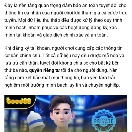
Đây là nền tảng quan trọng đảm bảo an toàn tuyệt đối cho
thông tin cá nhân của người chơi khi tham gia cá cược trực
tuyến. Mọi dữ liệu thu thập đều được xử lý theo quy trình
minh bạch, nhằm phục vụ các hoạt động đăng ký, xác
minh tài khoản và giao dịch chính xác và an toàn.
Khi đăng ký tài khoản, người chơi cung cấp các thông tin
cơ bản chính chủ. Tất cả dữ liệu này đều được mã hóa và
lưu trữ cẩn thận, tuyệt đối không chia sẻ cho bất kỳ bên
thứ ba nào,
quyền riêng tư
tối đa cho người dùng. Nền
tảng cam kết bảo mật mọi thông tin, bạn yên tâm trải
nghiệm môi trường minh bạch, uy tín và chuyên nghiệp.