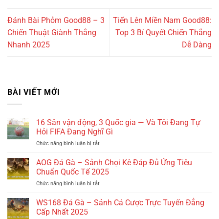
Đánh Bài Phỏm Good88 – 3
Tiến Lên Miền Nam Good88:
Chiến Thuật Giành Thắng
Top 3 Bí Quyết Chiến Thắng
Nhanh 2025
Dễ Dàng
BÀI VIẾT MỚI
16 Sân vận động, 3 Quốc gia — Và Tôi Đang Tự
Hỏi FIFA Đang Nghĩ Gì
ở
Chức năng bình luận bị tắt
16
Sân
AOG Đá Gà – Sảnh Chọi Kê Đáp Đủ Ứng Tiêu
vận
Chuẩn Quốc Tế 2025
động,
ở
Chức năng bình luận bị tắt
3
AOG
Quốc
Đá
WS168 Đá Gà – Sảnh Cá Cược Trực Tuyến Đẳng
gia
Gà
—
Cấp Nhất 2025
–
Và