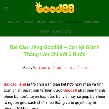
Bỏ
qua
nội
dung
GOOD88
ĐÁ GÀ
NỔ HŨ
BẮN CÁ
GAME BÀI
THỂ THAO
XỔ SỐ
HƯỚNG DẪN
Bài Cào Liêng Good88 – Cơ Hội Giành
Thắng Lớn Chỉ Với 3 Bước
ĐĂNG VÀO
THÁNG MƯỜI MỘT 15, 2025
BỞI
SEO
Bài cào liêng
là trò chơi dân gian kết hợp may mắn và tính
toán chiến thuật tinh tế, hiện được
Good88
phát triển thành
phiên bản trực tuyến hấp dẫn. Bài viết này sẽ giúp bạn hiểu
rõ nguồn gốc, cách chơi, mẹo thắng và bí quyết duy trì
phong độ khi tham gia.