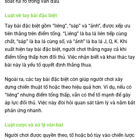
soát rủi ro trong ván đấu.
Luật về tay bài đặc biệt
Tay bài đặc biệt gồm “liêng”, “sáp” và “ảnh”, được xếp ưu
tiên thắng trên điểm tổng. “Liêng” là ba lá liên tiếp cùng
chất, “sáp” là ba lá cùng số, và “ảnh” là ba lá J, Q, K. Khi
xuất hiện tay bài đặc biệt, người chơi thắng ngay cả khi
điểm tổng thấp hơn đối thủ. Việc nhận biết và khai thác tay
bài này là yếu tố quyết định thắng thua.
Ngoài ra, các tay bài đặc biệt còn giúp người chơi xây
dựng chiến thuật tố hoặc theo hiệu quả hơn. Ví dụ, nếu có
“liêng” nhưng điểm tổng thấp, vẫn có thể tố mạnh để gây
áp lực đối thủ. Việc này đòi hỏi quan sát tâm lý và nắm bắt
phản ứng nhanh.
Luật cược và xử lý ván bài
Người chơi được quyền theo, tố hoặc bỏ tùy vào chiến lược