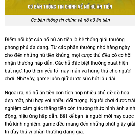
Cơ bản thông tin chính về nổ hũ ăn tiền
Điểm nổi bật của nổ hũ ăn tiền là hệ thống giải thưởng
phong phú đa dạng. Từ các phần thưởng nhỏ hàng ngày
cho đến những hũ tiền khủng, mọi cược thủ đều có cơ hội
nhận thưởng hấp dẫn. Các hũ đặc biệt thường xuất hiện
bất ngờ, tạo thêm yếu tố may mắn và hứng thú cho người
chơi. Nhờ vậy, game luôn giữ được sức hút lâu dài.
Ngoài ra, nổ hũ ăn tiền còn tích hợp nhiều chủ đề đồ họa
đẹp mắt, phù hợp với nhiều đối tượng. Người chơi được trải
nghiệm cảm giác thắng tiền còn thưởng thức hình ảnh sinh
động, hiệu ứng hấp dẫn. Bất kể bạn là người mới hay cược
thủ kinh nghiệm, game đều mang đến những phút giây giải
trí đầy thú vị phần thưởng đáng giá.