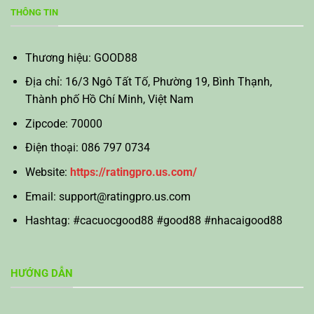
THÔNG TIN
Thương hiệu: GOOD88
Địa chỉ: 16/3 Ngô Tất Tố, Phường 19, Bình Thạnh,
Thành phố Hồ Chí Minh, Việt Nam
Zipcode:
70000
Điện thoại: 086 797 0734
Website:
https://ratingpro.us.com/
Email:
support@ratingpro.us.com
Hashtag: #cacuocgood88 #good88 #nhacaigood88
HƯỚNG DẪN