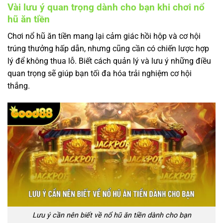
Vài lưu ý quan trọng dành cho bạn khi chơi nổ
hũ ăn tiền
Chơi nổ hũ ăn tiền mang lại cảm giác hồi hộp và cơ hội
trúng thưởng hấp dẫn, nhưng cũng cần có chiến lược hợp
lý để không thua lỗ. Biết cách quản lý và lưu ý những điều
quan trọng sẽ giúp bạn tối đa hóa trải nghiệm cơ hội
thắng.
Lưu ý cần nên biết về nổ hũ ăn tiền dành cho bạn