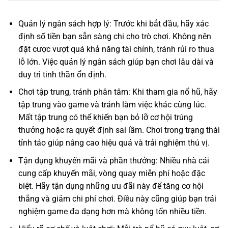
Quản lý ngân sách hợp lý: Trước khi bắt đầu, hãy xác
định số tiền bạn sẵn sàng chi cho trò chơi. Không nên
đặt cược vượt quá khả năng tài chính, tránh rủi ro thua
lỗ lớn. Việc quản lý ngân sách giúp bạn chơi lâu dài và
duy trì tinh thần ổn định.
Chơi tập trung, tránh phân tâm: Khi tham gia nổ hũ, hãy
tập trung vào game và tránh làm việc khác cùng lúc.
Mất tập trung có thể khiến bạn bỏ lỡ cơ hội trúng
thưởng hoặc ra quyết định sai lầm. Chơi trong trạng thái
tỉnh táo giúp nâng cao hiệu quả và trải nghiệm thú vị.
Tận dụng khuyến mãi và phần thưởng: Nhiều nhà cái
cung cấp khuyến mãi, vòng quay miễn phí hoặc đặc
biệt. Hãy tận dụng những ưu đãi này để tăng cơ hội
thắng và giảm chi phí chơi. Điều này cũng giúp bạn trải
nghiệm game đa dạng hơn mà không tốn nhiều tiền.