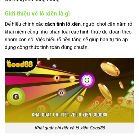
Giới thiệu về lô xiên là gì
Để hiểu chính xác
cách tính lô xiên
, người chơi cần nắm rõ
khái niệm cũng như phân loại các hình thức dự đoán theo
nhóm con số. Việc hiểu rõ nền tảng sẽ giúp bạn tự tin áp
dụng công thức tính toán đúng chuẩn.
Khái quát chi tiết về lô xiên Good88