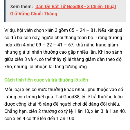
Xem thêm:
Dàn Đề Bất Tử Good88 - 3 Chiến Thuật
Giữ Vững Chuỗi Thắng
Ví dụ, hội viên chọn xiên 3 gồm 05 – 24 – 81. Nếu kết quả
có đủ ba con này, người chơi thắng toàn bộ. Trong trường
hợp xiên 4 như 09 – 22 – 41 –-67, khả năng trúng giảm
nhưng giá trị nhận thưởng cao gấp nhiều lần. Khi so sánh
giữa xiên 3 và 4, có thể thấy tỷ lệ thắng giảm dần theo độ
khó, nhưng lợi nhuận lại tăng tương ứng.
Cách tính tiền cược và trả thưởng lô xiên
Mỗi loại xiên có mức thưởng khác nhau, phụ thuộc vào số
lượng con trùng kết quả. Tại Good88, tỷ lệ trả thưởng luôn
được công khai rõ ràng để người chơi dễ dàng đối chiếu.
Chẳng hạn, xiên 2 thường có tỷ lệ 1 ăn 10, xiên 3 là 1 ăn 40,
còn xiên 4 có thể lên đến 1 ăn 100.