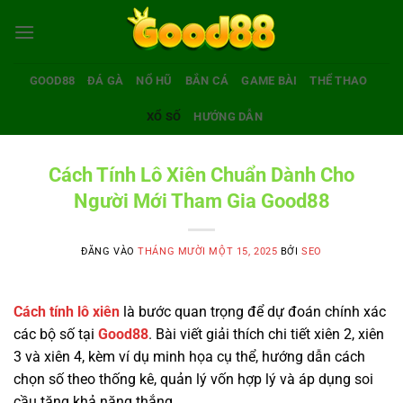
Bỏ
qua
nội
dung
GOOD88
ĐÁ GÀ
NỔ HŨ
BẮN CÁ
GAME BÀI
THỂ THAO
XỔ SỐ
HƯỚNG DẪN
Cách Tính Lô Xiên Chuẩn Dành Cho
Người Mới Tham Gia Good88
ĐĂNG VÀO
THÁNG MƯỜI MỘT 15, 2025
BỞI
SEO
Cách tính lô xiên
là bước quan trọng để dự đoán chính xác
các bộ số tại
Good88
. Bài viết giải thích chi tiết xiên 2, xiên
3 và xiên 4, kèm ví dụ minh họa cụ thể, hướng dẫn cách
chọn số theo thống kê, quản lý vốn hợp lý và áp dụng soi
cầu tăng khả năng thắng.