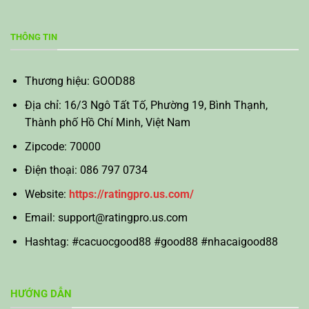
THÔNG TIN
Thương hiệu: GOOD88
Địa chỉ: 16/3 Ngô Tất Tố, Phường 19, Bình Thạnh,
Thành phố Hồ Chí Minh, Việt Nam
Zipcode:
70000
Điện thoại: 086 797 0734
Website:
https://ratingpro.us.com/
Email:
support@ratingpro.us.com
Hashtag: #cacuocgood88 #good88 #nhacaigood88
HƯỚNG DẪN