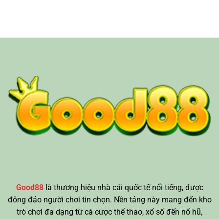
Gà
Cách
Nhất
Cựa
Đọc
2025
Sắt:
Kèo
Theo
Và
Dõi
Phân
Trực
Loại
Tuyến
Trận
24/7
Với
Hình
Ảnh
Full
Hd
Good88
là thương hiệu nhà cái quốc tế nổi tiếng, được
đông đảo người chơi tin chọn. Nền tảng này mang đến kho
trò chơi đa dạng từ cá cược thể thao, xổ số đến nổ hũ,