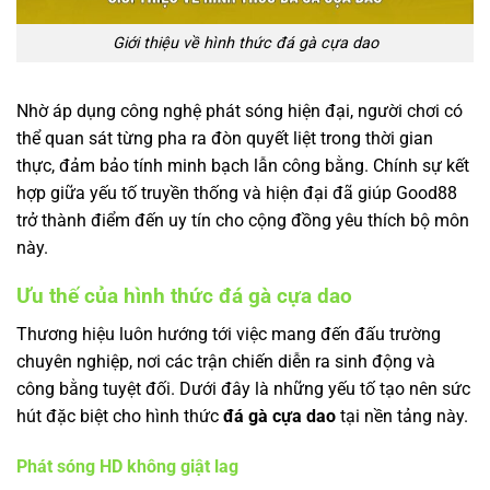
Giới thiệu về hình thức đá gà cựa dao
Nhờ áp dụng công nghệ phát sóng hiện đại, người chơi có
thể quan sát từng pha ra đòn quyết liệt trong thời gian
thực, đảm bảo tính minh bạch lẫn công bằng. Chính sự kết
hợp giữa yếu tố truyền thống và hiện đại đã giúp Good88
trở thành điểm đến uy tín cho cộng đồng yêu thích bộ môn
này.
Ưu thế của hình thức đá gà cựa dao
Thương hiệu luôn hướng tới việc mang đến đấu trường
chuyên nghiệp, nơi các trận chiến diễn ra sinh động và
công bằng tuyệt đối. Dưới đây là những yếu tố tạo nên sức
hút đặc biệt cho hình thức
đá gà cựa dao
tại nền tảng này.
Phát sóng HD không giật lag