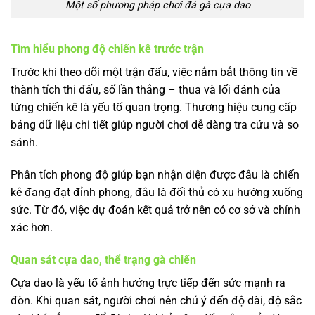
Một số phương pháp chơi đá gà cựa dao
Tìm hiểu phong độ chiến kê trước trận
Trước khi theo dõi một trận đấu, việc nắm bắt thông tin về
thành tích thi đấu, số lần thắng – thua và lối đánh của
từng chiến kê là yếu tố quan trọng. Thương hiệu cung cấp
bảng dữ liệu chi tiết giúp người chơi dễ dàng tra cứu và so
sánh.
Phân tích phong độ giúp bạn nhận diện được đâu là chiến
kê đang đạt đỉnh phong, đâu là đối thủ có xu hướng xuống
sức. Từ đó, việc dự đoán kết quả trở nên có cơ sở và chính
xác hơn.
Quan sát cựa dao, thể trạng gà chiến
Cựa dao là yếu tố ảnh hưởng trực tiếp đến sức mạnh ra
đòn. Khi quan sát, người chơi nên chú ý đến độ dài, độ sắc