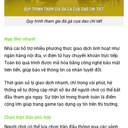
Quy trình tham gia đá gà cựa dao chi tiết
Nạp tiền nhanh
Nhà cái hỗ trợ nhiều phương thức giao dịch linh hoạt như
ngân hàng nội địa, ví điện tử hay chuyển khoản trực tiếp.
Toàn bộ quá trình được mã hóa bằng công nghệ bảo mật
tiên tiến, giúp bảo vệ thông tin cá nhân tuyệt đối.
Thời gian xử lý giao dịch nhanh, chỉ trong vài phút, hệ
thống sẽ tự động cập nhật số dư để người chơi có thể bắt
đầu tham gia ngay. Sự tiện lợi trong thanh toán là điểm
cộng lớn giúp trang game tạo dựng uy tín trên thị trường.
Chọn trận đấu phù hợp
Người chơi có thể lựa chọn trận đấu thông qua các sảnh