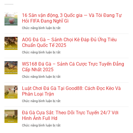
16 Sân vận động, 3 Quốc gia — Và Tôi Đang Tự
Hỏi FIFA Đang Nghĩ Gì
ở
Chức năng bình luận bị tắt
16
Sân
AOG Đá Gà – Sảnh Chọi Kê Đáp Đủ Ứng Tiêu
vận
Chuẩn Quốc Tế 2025
động,
ở
Chức năng bình luận bị tắt
3
AOG
Quốc
Đá
WS168 Đá Gà – Sảnh Cá Cược Trực Tuyến Đẳng
gia
Gà
—
Cấp Nhất 2025
–
Và
ở
Chức năng bình luận bị tắt
Sảnh
Tôi
WS168
Chọi
Đang
Đá
Luật Chơi Đá Gà Tại Good88: Cách Đọc Kèo Và
Kê
Tự
Gà
Đáp
Phân Loại Trận
Hỏi
–
Đủ
FIFA
ở
Chức năng bình luận bị tắt
Sảnh
Ứng
Đang
Luật
Cá
Tiêu
Nghĩ
Chơi
Đá Gà Cựa Sắt: Theo Dõi Trực Tuyến 24/7 Với
Cược
Chuẩn
Gì
Đá
Trực
Hình Ảnh Full Hd
Quốc
Gà
Tuyến
Tế
ở
Chức năng bình luận bị tắt
Tại
Đẳng
2025
Đá
Good88:
Cấp