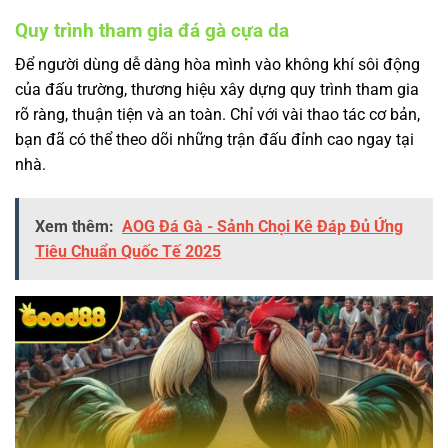
Quy trình tham gia đá gà cựa da
Để người dùng dễ dàng hòa mình vào không khí sôi động
của đấu trường, thương hiệu xây dựng quy trình tham gia
rõ ràng, thuận tiện và an toàn. Chỉ với vài thao tác cơ bản,
bạn đã có thể theo dõi những trận đấu đỉnh cao ngay tại
nhà.
Xem thêm:
AOG Đá Gà - Sảnh Chọi Kê Đáp Đủ Ứng
Tiêu Chuẩn Quốc Tế 2025